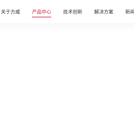
关于方威
产品中心
技术创新
解决方案
新
公司介绍
COG 技术
多媒体信息发布系统
企业文化
COB 技术
展厅智能中控系统
10.1英寸
13.3英寸
品牌愿景
机房动力环境报警监控系统
LED一体机
MLED显示屏
发展历程
工厂车间生产看板
物联网创新
更多产品