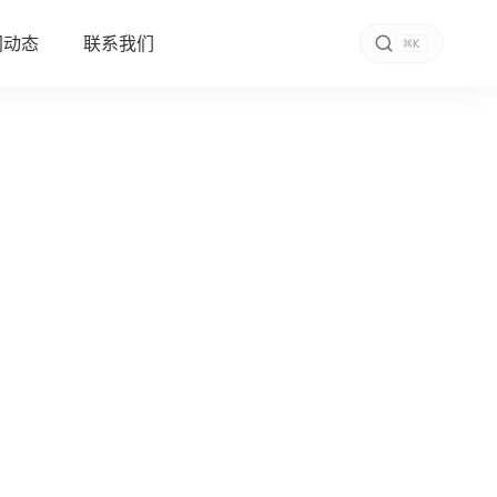
闻动态
联系我们
K
功能特征
规格参数
立即咨询
多尺寸选择
12.1" | 15" | 15.6" | 17" | 18.5" | 19" | 21.5"