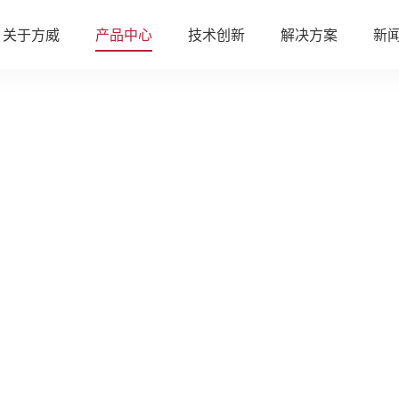
关于方威
产品中心
技术创新
解决方案
新
公司介绍
COG 技术
多媒体信息发布系统
企业文化
COB 技术
展厅智能中控系统
品牌愿景
机房动力环境报警监控系统
LED一体机
MLED显示屏
发展历程
工厂车间生产看板
物联网创新
更多产品